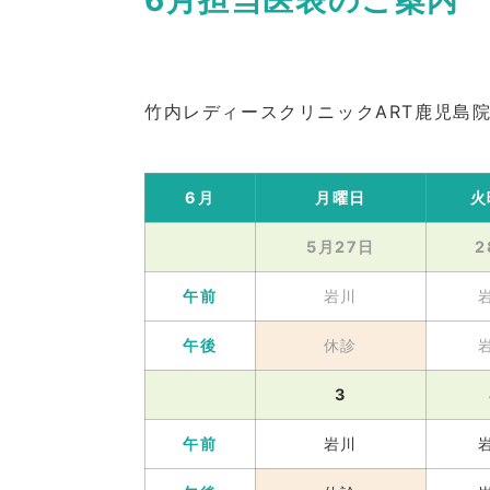
6月担当医表のご案内
竹内レディースクリニックART鹿児島院
6月
月曜日
火
5月27日
2
午前
岩川
午後
休診
3
午前
岩川