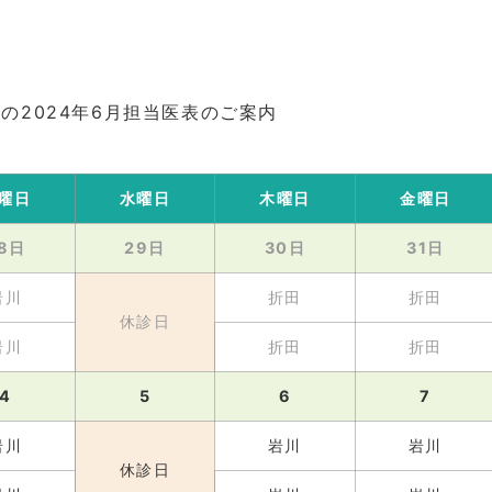
の2024年6月担当医表のご案内
曜日
水曜日
木曜日
金曜日
8日
29日
30日
31日
岩川
折田
折田
休診日
岩川
折田
折田
4
5
6
7
岩川
岩川
岩川
休診日