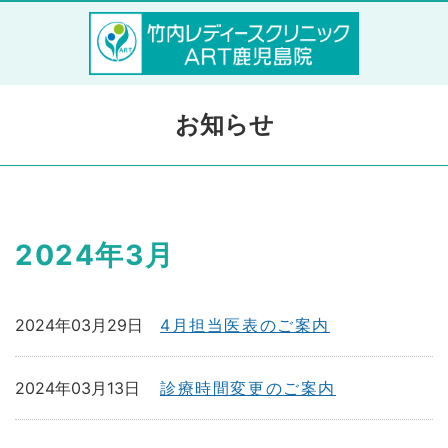
お知らせ
2024年3月
2024年03月29日
4月担当医表のご案内
2024年03月13日
診療時間変更のご案内