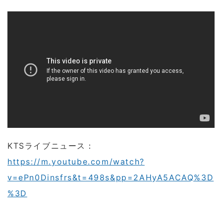
KTSライブニュース：
https://m.youtube.com/watch?
v=ePn0Dinsfrs&t=498s&pp=2AHyA5ACAQ%3D
%3D